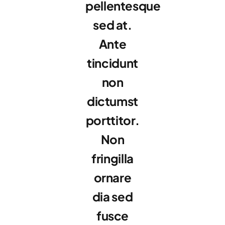
pellentesque
sed at.
Ante
tincidunt
non
dictumst
porttitor.
Non
fringilla
ornare
dia sed
fusce