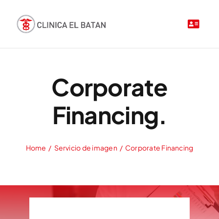
Saltar
al
contenido
Corporate
Financing.
Home
Servicio de imagen
Corporate Financing