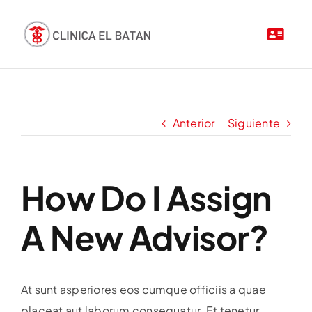
Saltar
al
contenido
Anterior
Siguiente
How Do I Assign
A New Advisor?
At sunt asperiores eos cumque officiis a quae
placeat aut laborum consequatur. Et tenetur