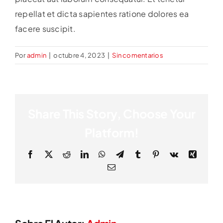
repellat et dicta sapientes ratione dolores ea
facere suscipit.
Por
admin
|
octubre 4, 2023
|
Sin comentarios
Share This Story, Choose Your
Platform!
Facebook
X
Reddit
LinkedIn
WhatsApp
Telegram
Tumblr
Pinterest
Vk
Xing
Correo
electrónico