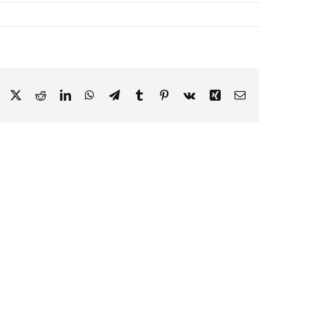
Facebook
X
Reddit
LinkedIn
WhatsApp
Telegram
Tumblr
Pinterest
Vk
Xing
Correo
electrónico