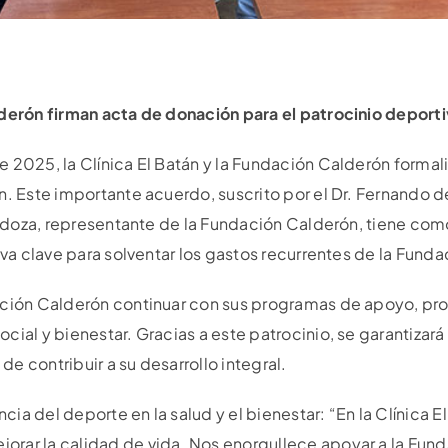
lderón firman acta de donación para el patrocinio deport
 2025, la Clínica El Batán y la Fundación Calderón formali
n. Este importante acuerdo, suscrito por el Dr. Fernando d
Mendoza, representante de la Fundación Calderón, tiene com
iva clave para solventar los gastos recurrentes de la Funda
dación Calderón continuar con sus programas de apoyo, p
cial y bienestar. Gracias a este patrocinio, se garantizará
e contribuir a su desarrollo integral.
ancia del deporte en la salud y el bienestar: “En la Clínica
rar la calidad de vida. Nos enorgullece apoyar a la Fund